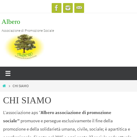
Salta
al
Albero
contenuto
Associazione di Promozione Sociale
Home
CHI SIAMO
CHI SIAMO
L’associazione aps “
Albero associazione di promozione
sociale”
promuove e persegue esclusivamente il fine della
promozione e della solidarietà umana, civile, sociale; è apartitica e