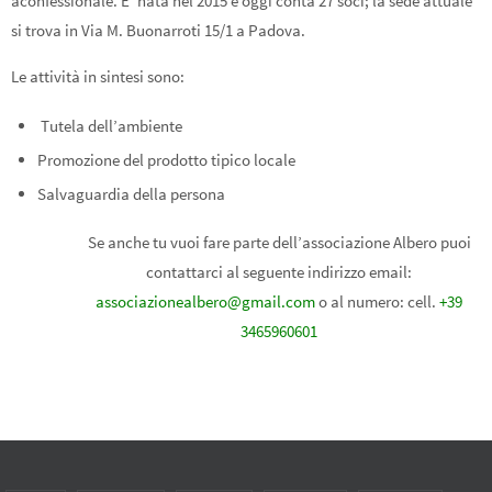
aconfessionale. E’ nata nel 2015 e oggi conta 27 soci; la sede attuale
si trova in Via M. Buonarroti 15/1 a Padova.
Le attività in sintesi sono:
Tutela dell’ambiente
Promozione del prodotto tipico locale
Salvaguardia della persona
Se anche tu vuoi fare parte dell’associazione Albero puoi
contattarci al seguente indirizzo email:
associazionealbero@gmail.com
o al numero: cell.
+39
3465960601